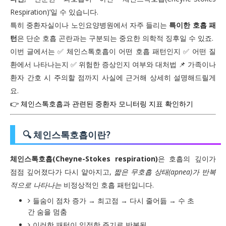
Respiration)’일 수 있습니다.
특히 중환자실이나 노인요양병원에서 자주 들리는
특이한 호흡 패
턴
은 단순 호흡 곤란과는 구분되는 중요한 의학적 징후일 수 있죠.
이번 글에서는 ✅ 체인스톡호흡이 어떤 호흡 패턴인지 ✅ 어떤 질
환에서 나타나는지 ✅ 위험한 증상인지 여부와 대처법 📌 가족이나
환자 간호 시 주의할 점까지 사실에 근거해 상세히 설명해드릴게
요.
👉 체인스톡호흡과 관련된 중환자 모니터링 지표 확인하기
🔍 체인스톡호흡이란?
체인스톡호흡(Cheyne-Stokes respiration)
은 호흡의 깊이가
점점 깊어졌다가 다시 얕아지고,
짧은 무호흡 상태(apnea)가 반복
적으로 나타나는
비정상적인 호흡 패턴입니다.
들숨이 점차 증가 → 최고점 → 다시 줄어듦 → 수 초
간 숨을 멈춤
이러한 패턴이 일정한 주기로 반복됨