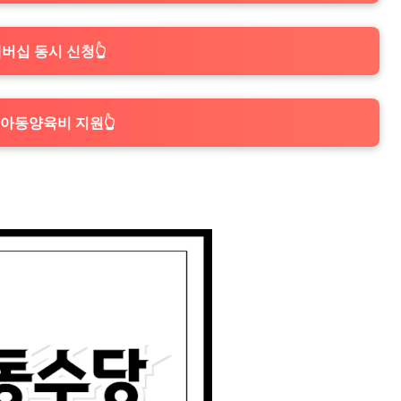
버십 동시 신청👆
년 아동양육비 지원👆